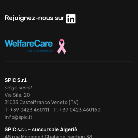
Rejoignez-nous sur
SPIC S.r.l.
siège social
Via Sile, 20
31033 Castelfranco Veneto (TV)
T. +39 0423.460111
F. +39 0423.460160
info@spic.it
SPIC s.r.l. – succursale Algeriè
48 rue Mohamed Chabane, section 38